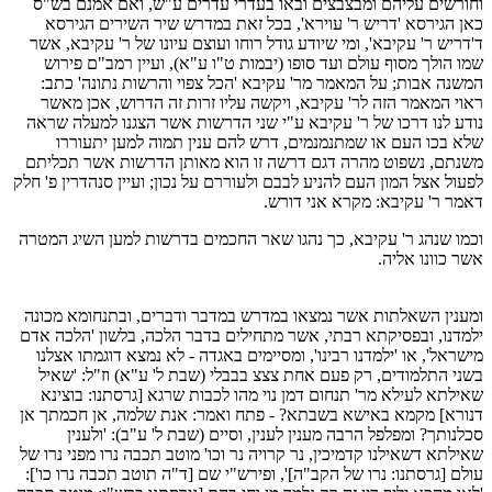
וחורשים עליהם ומבצבצים ובאו בעדרי עדרים ע"ש, ואם אמנם בש"ס
כאן הגירסא 'דריש ר' עוירא', בכל זאת במדרש שיר השירים הגירסא
ד'דריש ר' עקיבא', ומי שיודע גודל רוחו ועוצם עיונו של ר' עקיבא, אשר
שמו הולך מסוף עולם ועד סופו (יבמות ט"ו ע"א), ועיין רמב"ם פירוש
המשנה אבות; על המאמר מר' עקיבא 'הכל צפוי והרשות נתונה' כתב:
ראוי המאמר הזה לר' עקיבא, ויקשה עליו זרות זה הדרוש, אכן מאשר
נודע לנו דרכו של ר' עקיבא ע"י שני הדרשות אשר הצגנו למעלה שראה
שלא בכו העם או שמתנמנמים, דרש להם ענין תמוה למען יתעוררו
משנתם, נשפוט מהרה דגם דרשה זו הוא מאותן הדרשות אשר תכליתם
לפעול אצל המון העם להניע לבבם ולעוררם על נכון; ועיין סנהדרין פ' חלק
דאמר ר' עקיבא: מקרא אני דורש.
וכמו שנהג ר' עקיבא, כך נהגו שאר החכמים בדרשות למען השיג המטרה
אשר כוונו אליה.
ומענין השאלתות אשר נמצאו במדרש במדבר ודברים, ובתנחומא מכונה
ילמדנו, ובפסיקתא רבתי, אשר מתחילים בדבר הלכה, בלשון 'הלכה אדם
מישראל', או 'ילמדנו רבינו', ומסיימים באגדה - לא נמצא דוגמתו אצלנו
בשני התלמודים, רק פעם אחת צצצ בבבלי (שבת ל' ע"א) וז"ל: 'שאיל
שאילתא לעילא מר' תנחום דמן נוי מהו לכבות שרגא [גרסתנו: בוצינא
דנורא] מקמא באישא בשבתא? - פתח ואמר: אנת שלמה, אן חכמתך אן
סכלנותך? ומפלפל הרבה מענין לענין, וסיים (שבת ל' ע"ב): 'ולענין
שאילתא דשאילנו קדמיכין, נר קרויה נר וכו' מוטב תכבה נרו מפני נרו של
עולם [גרסתנו: נרו של הקב"ה]', ופירש"י שם [ד"ה תוטב תכבה נרו כו']: