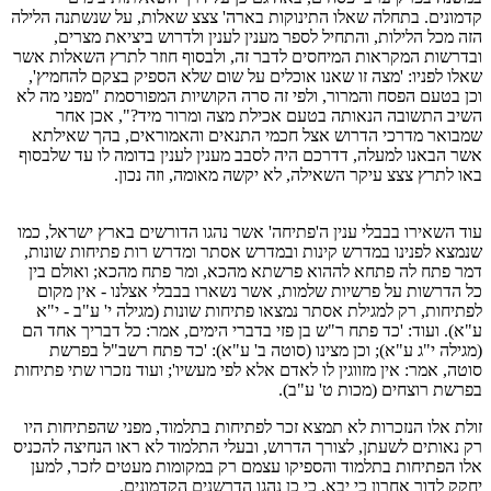
קדמונים. בתחלה שאלו התינוקות בארה' צצצ שאלות, על שנשתנה הלילה
הזה מכל הלילות, והתחיל לספר מענין לענין ולדרוש ביציאת מצרים,
ובדרשות המקראות המיחסים לדבר זה, ולבסוף חוזר לתרץ השאלות אשר
שאלו לפניו: 'מצה זו שאנו אוכלים על שום שלא הספיק בצקם להחמיץ',
וכן בטעם הפסח והמרור, ולפי זה סרה הקושיות המפורסמת "מפני מה לא
השיב התשובה הנאותה בטעם אכילת מצה ומרור מיד?", אכן אחר
שמבואר מדרכי הדרוש אצל חכמי התנאים והאמוראים, בהך שאילתא
אשר הבאנו למעלה, דדרכם היה לסבב מענין לענין בדומה לו עד שלבסוף
באו לתרץ צצצ עיקר השאילה, לא יקשה מאומה, וזה נכון.
עוד השאירו בבבלי ענין ה'פתיחה' אשר נהגו הדורשים בארץ ישראל, כמו
שנמצא לפנינו במדרש קינות ובמדרש אסתר ומדרש רות פתיחות שונות,
דמר פתח לה פתחא לההוא פרשתא מהכא, ומר פתח מהכא; ואולם בין
כל הדרשות על פרשיות שלמות, אשר נשארו בבבלי אצלנו - אין מקום
לפתיחות, רק למגילת אסתר נמצאו פתיחות שונות (מגילה י' ע"ב - י"א
ע"א). ועוד: 'כד פתח ר"ש בן פזי בדברי הימים, אמר: כל דבריך אחד הם
(מגילה י"ג ע"א); וכן מצינו (סוטה ב' ע"א): 'כד פתח רשב"ל בפרשת
סוטה, אמר: אין מזווגין לו לאדם אלא לפי מעשיו'; ועוד נזכרו שתי פתיחות
בפרשת רוצחים (מכות ט' ע"ב).
זולת אלו הנזכרות לא תמצא זכר לפתיחות בתלמוד, מפני שהפתיחות היו
רק נאותים לשעתן, לצורך הדרוש, ובעלי התלמוד לא ראו הנחיצה להכניס
אלו הפתיחות בתלמוד והספיקו עצמם רק במקומות מעטים לזכר, למען
יחקק לדור אחרון כי יבא, כי כן נהגו הדרשנים הקדמונים.