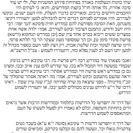
שתי כוונות הנעלמות באגדה בפתיחת פירוש המשניות שלו, ולי יש עוד
סיבה אחרת, גלו אותה חז"ל בקצת המדרשים, והוא: כי לעתים היו
החכמים דורשים ברבים, ומאריכים בדברי תועלת, והיו העם ישנים, ובקשו
לעוררם, והיו אומרים לפניהם דברים זרים להבהילם למען יתעוררו ויקיצו
משנתם, וזאת הסיבה מפורשת להם במדרש חזית פיסקא 'הנך יפה': רבי
היה יושב ודורש, ונתמנם הציבור ובקש לעוררם, אמר: ילדה אשה אחת
במצרים ששים ריבוא בכרס אחד עיין שם [וכן במדרש תנחומא (ורשא)
פרשת פקודי סימן ט], וכן הך שמסופר מעוג שעקר הר בר תלתא פרסי,
היינו שרצה לעקור זכות שלשת אבות, רק הציג לפני העם בספור מבהיל זה
למען יתנו העם לב לענין נפלא כזה, ויתעוררו לשמוע - עכ"ל הרשב"א.
ואנכי מצאתי עוד במדרש רבה ריש פרשת נח: רבי עקיבא דרש בגינזק
שבמדי במעשה דור המבול ולא בכו, עד שדרש להם ענין איוב ובכו; ומצינו
גם כן במדרש ראש פרשת חיי ובמדרש אסתר: רבי עקיבא דרש בציבור
וראה שהעם מתנמנם ובקש לעוררם, אמר: מה ראתה אסתר שתמלוך על
קכ"ז מדינות? - מפני שיצאה מן שרה שחיתה קכ"ז שנה עיין שם!! - ראינו
דרכו של ר"ע לדרוש ענינים מבהלים למען יבכו, או יתעוררו לשמוע
הדרוש.
ועל דרך זה יתפרשו כל הדרשות בתלמוד ובמדרשות הרבות אשר נראים
זרים בתחתת השקפה, וכלם לא נאמרו רק לפעול לשעתו על העם
המתאספים לשמוע הדרשות.
ועל דרך זו יתפרשו דרשות ר' עקיבא (סוטה י"א ע"א) בשכר נשים
צדקניות נגאלו וכו', ונעשה להם נס ונבלעו בקרקע, ומביאים שורים