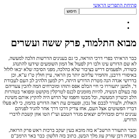
פתיחת התפריט הראשי
מבוא התלמוד, פרק ששה ועשרים
כבר הראיתי בפרי דרכי הוראה, כי גם בענינים הדרשות הלכה למעשה,
לא שם הדורש עינו ולבו רק לפעול אל המון השומעים שידעו להתנהג
כשורה, ולפעמים דריש בציבור שלא כהלכה, מפני הסיבה שלא יבאו לזלזל
באיסורי דרבנן, והחמיר עליהם יותר מן הראוי, עיין חולין ט"ו ע"א, וכן
בדרושי אגדה הנה מטרת הדורש היתה, רק למען הלהיב לב העם לעבודת
ד', ולמען יתעוררו כי חיי הבלם אפס ותוהו ומוכרחים המה להכין צעדיהם
פה בעולם הנשיה, להיות מזומנים לכנס לטרקלין מקושט ומפואר בטהרות
הלב וכשרון המעשה, וכל מבטו וחפמו של הדוש היה להקיץ אותם משינת
האולת, ולעורר לבבם אל נכון, ופעמים עת ראה הדורש בהמון, כי לא פעלו
דבריו הפשוטים אצל העם, אחז צדיק דרכו דרך אחר להגיד לפניהם
ענינים זרים ומבהילים יוצאים מגדר הטבע ועי"ז הטו אוזן קשבת לדברי
הדורש.
וכבר התעורר הרשב"א בזה מובא בעין יעקב ברכות ראש פרק הרואה,
באגדה דבן שזרק עוג מלך הבשן, כתוב בזה הלשון: כבר באר הרמב"ם