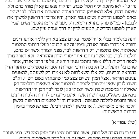
'לאו מהכא יליף דין זה רק נלמד מן וחי בהם [גירסתנו ברש"י: מוטב תכבה
נרו כו' - לאו מהכא יליף חלול שבת, דפיקוח נפש נפקא לן מוחי בהם ולא
שימות בהם, אלא להטעימן הדבר באגדה המושכת את הלב, לפי שהיו
באים לשמוע הדרשה נשים ועמי הארץ, והיו צריכין הדרשנין למשוך את
לבבם] - כמ"ש פרק בתרא דיומא, רק מפני שהיו מתאספין נשים ועמי
הארץ לשמוע הדרשה, הטעים לדין זה דרך אגדה עיין שם.
והנה בתלמוד בבלי או ירושלמי, עקרם צצצ בא רק ללמד אותנו דינים
ותורה או דברי מוסר ואגדה, ומפני זה לא הכניסו בעלי חותמי התלמוד
שאלתות אלו בתלמוד, רק הדרשות לבד, מפני הצורך אשר יש בהם,
והלכות לבד, כפי אשר נחתכו אחר יסודי הדת וההוראה, ולא ראו הצורך
לספח דרשות הללו אשר נחתכו עניני הוראה, על פי דרכי אגדה, אחר
שהם בלי תועלת, כי הקבלה ודרכי המדות והסברא מספיקים לחתוך הדין
בהוראה ובדינים, וכל אלו השאלתות לא נאמרו רק לשעתם, להטעים
ענינים הוראה, אצל המון ונשיים צצצ כמו שהבאתי בשם רש"י, וא"כ
חשבו לנכון שאין מהצורך לספחם לתלמוד אלא השאירו בתלמוד רק
שאילה זו במסכת שבת אשר הצגתי כאן לזכר לבד דכן היו הדרשות
בימיהם, משא"כ במדרשות אשר אינם מיועדים להורות הלכות ודינים
אשר נחוצים להלכה למעשה - השאירו חז"ל לפעמים הדרשות בלשון
'הלכה אדם מישראל...', או בלשון 'ילמדנו רבינו', כמו שנאמרו בהמון
בדורות הראשונות:
[שלג עמוד א]
ודע כי גם הגדה של פסח, אשר נסדרות צצצ עוד מזמן המקדש, כמו שנזכר
במשנה בפרק ערבי פסחים, באה גם כן על דרך השאלתות בימים