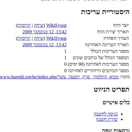
היסטוריית עריכות
יוצר הדף
WikiSysop
(
שיחה
|
תרומות
)
תאריך יצירת הדף
13:42, 12 בנובמבר 2009
העורך האחרון
WikiSysop
(
שיחה
|
תרומות
)
תאריך העריכה האחרונה
13:42, 12 בנובמבר 2009
מספר העריכות הכולל
1
המספר הכולל של כותבים שונים
1
מספר העריכות לאחרונה (90 ימים)
0
מספר הכותבים הייחודיים לאחרונה
0
מקור:
https://www.hareidi.org/he/index.php/מבוא_התלמוד,_פרק_תשעה_עשר
תפריט הניווט
כלים אישיים
כניסה לחשבון
יצירת חשבון
גרסאות שפה