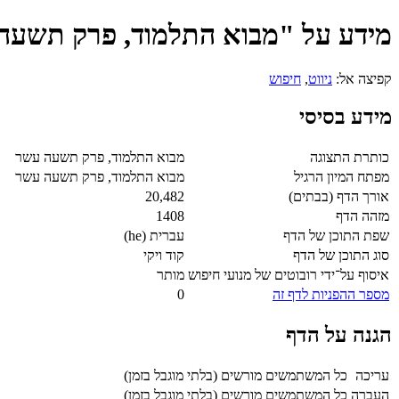
מידע על "מבוא התלמוד, פרק תשעה
קפיצה אל:
ניווט
,
חיפוש
מידע בסיסי
כותרת התצוגה
מבוא התלמוד, פרק תשעה עשר
מפתח המיון הרגיל
מבוא התלמוד, פרק תשעה עשר
אורך הדף (בבתים)
20,482
מזהה הדף
1408
שפת התוכן של הדף
עברית (he)
סוג התוכן של הדף
קוד ויקי
איסוף על־ידי רובוטים של מנועי חיפוש
מותר
מספר ההפניות לדף זה
0
הגנה על הדף
עריכה
כל המשתמשים מורשים (בלתי מוגבל בזמן)
העברה
כל המשתמשים מורשים (בלתי מוגבל בזמן)