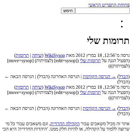
פתיחת התפריט הראשי
תרומות שלי
גרסה מ־12:56, 18 במרץ 2012 מאת
WikiSysop
(
שיחה
|
תרומות
)
(הפעיל הגנה על
תרומות שלי
([edit=sysop] (לצמיתות) [move=sysop]
(לצמיתות)))
(
הבדל
)
→ הגרסה הקודמת
| הגרסה האחרונה (הבדל) | הגרסה הבאה ←
(הבדל)
גרסה מ־12:56, 18 במרץ 2012 מאת
WikiSysop
(
שיחה
|
תרומות
)
(הפעיל הגנה על
תרומות שלי
([edit=sysop] (לצמיתות) [move=sysop]
(לצמיתות)))
(
הבדל
)
→ הגרסה הקודמת
| הגרסה האחרונה (הבדל) | הגרסה הבאה ←
(הבדל)
אתר זה מכיל משאבים עבור
הקהילה החרדית
, וגם משאבים עבור כל מי
שרוצה ללמוד על הקהילה, או להיות חלק ממנו.
'היהדות החרדית'
היא הכי