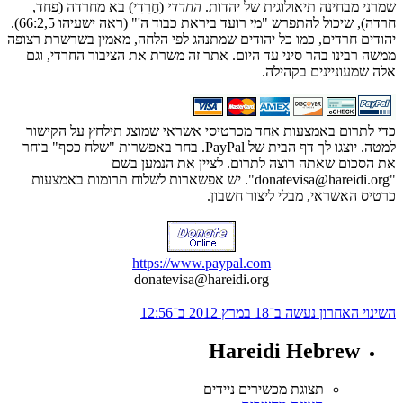
שמרני מבחינה תיאולוגית של יהדות.
החרדי
(חֲרֵדִי) בא מחרדה (פחד,
חרדה), שיכול להתפרש "מי רועד ביראת כבוד ה'" (ראה ישעיהו 66:2,5).
יהודים חרדים, כמו כל יהודים שמתנהג לפי הלחה, מאמין בשרשרת רצופה
ממשה רבינו בהר סיני עד היום. אתר זה משרת את הציבור החרדי, וגם
אלה שמעוניינים בקהילה.
כדי לתרום באמצעות אחד מכרטיסי אשראי שמוצג תילחץ על הקישור
למטה. יוצגו לך דף הבית של PayPal. בחר באפשרות "שלח כסף" בוחר
את הסכום שאתה רוצה לתרום. לציין את הנמען בשם
"donatevisa@hareidi.org". יש אפשארות לשלוח תרומות באמצעות
כרטיס האשראי, מבלי ליצור חשבון.
https://www.paypal.com
donatevisa@hareidi.org
השינוי האחרון נעשה ב־18 במרץ 2012 ב־12:56
Hareidi Hebrew
תצוגת מכשירים ניידים